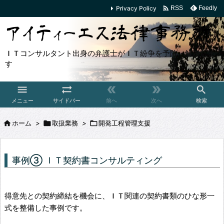

Privacy Policy
Feedly
RSS
ＩＴコンサルタント出身の弁護士がＩＴ紛争を予防・解決しま
す





メニュー
サイドバー
前へ
次へ
検索

ホーム
>

取扱業務
>

開発工程管理支援
事例③ ＩＴ契約書コンサルティング
得意先との契約締結を機会に、ＩＴ関連の契約書類のひな形一
式を整備した事例です。