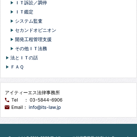
ＩＴ訴訟／調停
play_arrow
ＩＴ鑑定
play_arrow
システム監査
play_arrow
セカンドオピニオン
play_arrow
開発工程管理支援
play_arrow
その他ＩＴ法務
play_arrow
法とＩＴの話
play_arrow
ＦＡＱ
play_arrow
アイティーエス法律事務所
Tel ： 03-5844-6906
phone
Email：
info@its-law.jp
email