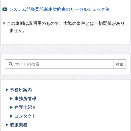
システム開発委託基本契約書のリーガルチェック例
smart_display
※ この事例は説明用のもので、実際の事件とは一切関係があり
ません。
事務所案内
play_arrow
事務所情報
play_arrow
弁護士紹介
play_arrow
コンタクト
play_arrow
取扱業務
play_arrow