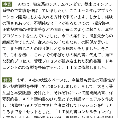
事案
Ａ社は、独立系のシステムベンダで、従来はインフラ
系中心で業績を伸ばしていましたが、ここ１～２年はアプリケ
ーション開発にも力を入れる方針で来ています。しかし、経験
の薄さもあって、不明確なＲＦＰがあるだけでの一括請負や、
正式契約前の作業着手などの問題が毎回のように起こり、赤字
プロジェクトを生んでいました。今回の案件は、得意先からの
継続案件でしたが、従来からの「なあなあ」の関係が災いし
て、また同じことの繰り返しとなる危険がありました。そこ
で、これを機に、これまでの形ばかりの契約書に代えて、適正
な契約プロセス、管理プロセスが組み込まれた契約書類・ドキ
ュメントのひな型を整備するべく、ＩＴＳに依頼しました。
解決
まず、Ａ社の状況をベースに、今後最も受注の可能性が
高い契約類型を整理してパタン化しました。そして、大きく受
注型と再委託型に分けた上、それぞれについて開発契約書、保
守契約書、ＡＳＰ契約書のひな型とその解説マニュアルを作成
し、法務担当者とプロマネ担当者に対してセッションを行うと
ころまでを１セットとした、「ＩＴ契約書コンサルティング」
を実施しました。契約書本体では、再見積を前提とした多段階