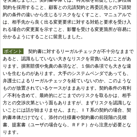
契約を採用すること、顧客との元請契約と再委託先との下請契
約の条件の違いから生じるリスクをなくすこと、マニュアルで
は、相手先から良く出る変更要求に対する対処と要求を受け入
れる場合の変更案を示すこと、影響を受ける変更箇所が容易に
分かるようにすることに留意しました。
ポイント
契約書に対するリーガルチェックが不十分なままで
あると、認識もしていない大きなリスクを背負い込むことがあ
ります。損害賠償や免責の条項など、１個の条項でも大きな違
いを生むものがあります。大手のシステムベンダであっても、
弁護士によるリーガルチェックを経ていないのか、このような
ものが放置されているケースがままあります。契約条件の有利
／不利を含めて、最終的にどこまでのリスクを取るかは、相手
方との交渉次第という面もありますが、まずリスクを認識しな
いことには話が始まりません。また、ＩＴ系の契約の場合、契
約書本体だけでなく、添付の仕様書や契約書の前段階の見積
書、提案書（ユーザの場合なら、ＲＦＰ）から注意が必要とな
ります。