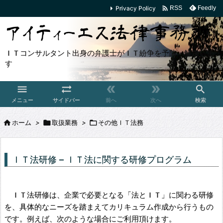

Privacy Policy
Feedly
RSS
ＩＴコンサルタント出身の弁護士がＩＴ紛争を予防・解決しま
す





メニュー
サイドバー
前へ
次へ
検索

ホーム
>

取扱業務
>

その他ＩＴ法務
ＩＴ法研修 – ＩＴ法に関する研修プログラム
ＩＴ法研修は、企業で必要となる「法とＩＴ」に関わる研修
を、具体的なニーズを踏まえてカリキュラム作成から行うもの
です。例えば、次のような場合にご利用頂けます。