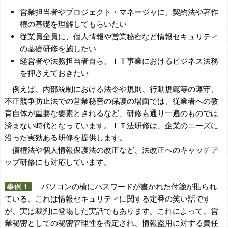
営業担当者やプロジェクト・マネージャに、契約法や著作
権の基礎を理解してもらいたい
従業員全員に、個人情報や営業秘密など情報セキュリティ
の基礎研修を施したい
経営者や法務担当者自ら、ＩＴ事業におけるビジネス法務
を押さえておきたい
例えば、内部統制における法令や規則、行動規範等の遵守、
不正競争防止法での営業秘密の保護の場面では、従業者への教
育自体が重要な要素とされるなど、研修も通り一遍のものでは
済まない時代となっています。ＩＴ法研修は、企業のニーズに
沿った実効ある研修を提供します。
債権法や個人情報保護法の改正など、法改正へのキャッチア
ップ研修にも対応しています。
事例１
パソコンの横にパスワードが書かれた付箋が貼られ
ている、これは情報セキュリティに関する定番の笑い話です
が、実は裁判に登場した実話でもあります。これによって、営
業秘密としての秘密管理性を否定され、情報盗用に対する責任