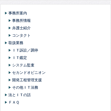
事務所案内
play_arrow
事務所情報
play_arrow
弁護士紹介
play_arrow
コンタクト
play_arrow
取扱業務
play_arrow
ＩＴ訴訟／調停
play_arrow
ＩＴ鑑定
play_arrow
システム監査
play_arrow
セカンドオピニオン
play_arrow
開発工程管理支援
play_arrow
その他ＩＴ法務
play_arrow
法とＩＴの話
play_arrow
ＦＡＱ
play_arrow