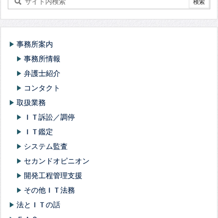
事務所案内
play_arrow
事務所情報
play_arrow
弁護士紹介
play_arrow
コンタクト
play_arrow
取扱業務
play_arrow
ＩＴ訴訟／調停
play_arrow
ＩＴ鑑定
play_arrow
システム監査
play_arrow
セカンドオピニオン
play_arrow
開発工程管理支援
play_arrow
その他ＩＴ法務
play_arrow
法とＩＴの話
play_arrow