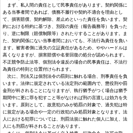
まず、私人間の責任として民事責任があります。契約関係に
ある当事者間であれば、債務不履行や契約不適合を理由とし
て、損害賠償、契約解除、差止めといった責任を負います。契
約における特約に基づき、別段の責任（報告義務等）を負った
り、逆に制限（賠償制限等）されたりすることがあります。ま
た、契約関係にない当事者間においても、不法行為責任を負い
ます。被害者側に過失の立証責任があるため、ややハードルは
高くなりますが、損害賠償や名誉回復の処分が認められます。
不正競争防止法等、個別法令違反の場合の民事責任は、不法行
為責任の特則と位置付けられます。
次に、刑法又は個別法令の罰則に触れる場合、刑事責任を負
います。法律に規定されている法定刑の範囲内で、懲役刑や罰
金刑が科されることになりますが、執行猶予がつく場合は猶予
期間中に更に罪を犯すこと等がなければ刑の言渡しは効力を失
います。原則として、故意犯のみが処罰の対象で、過失犯は特
に規定がある場合や一定の行政犯のみ処罰対象となります。法
人における犯罪については、刑罰法規に触れた個人に加え、法
人にも刑罰が科されることがあります。