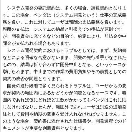
システム開発の委託契約は、多くの場合、請負契約となりま
す。この場合、ベンダは（システム開発という）仕事の完成義
務を負い、これに対してユーザは報酬の支払義務を負います。
報酬の支払は、システムの納品と引換えでの後払が原則です
が、開発資金に充てるなどの目的で、約定により、前払金や中
間金が支払われる場合もあります。
システム開発契約におけるトラブルとしては、まず、契約書
などによる明確な合意がないまま、開発の先行着手がなされた
ものの、結局は折り合わずに開発中止となる、というケースが
挙げられます。中止までの作業の費用負担やその前提としての
契約の成否が問題となります。
開発の進行段階で多く見られるトラブルは、ユーザからの要
求が契約の範囲内にあるかどうかが問題となるケースです。範
囲内であれば仮にどれほど工数がかかってもベンダはこれに応
じなければなりませんが、範囲外であれユーザは別途の追加発
注として費用や納期の変更を受け入れなければなりません。こ
のような場合、契約書に添付された仕様書や、開発過程でのド
キュメントが重要な判断資料となります。