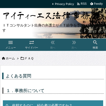

Privacy Policy
Feedly
RSS
ＩＴコンサルタント出身の弁護士がＩＴ紛争を予防・解決しま
す





メニュー
サイドバー
前へ
次へ
検索

ホーム
>

ＦＡＱ
よくある質問
１．事務所について
Ｑ．依頼するのに、紹介者は必要ですか？